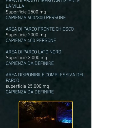
AREA DI PRATO LIBERO ANTISTANTE
LA VILLA
Superficie 2500 mq
CAPIENZA 600/800 PERSONE
AREA DI PARCO FRONTE CHIOSCO
Superficie 2000 mq
CAPIENZA 400 PERSONE
AREA DI PARCO LATO NORD
Superficie 3.000 mq
CAPIENZA DA DEFINIRE
AREA DISPONIBILE COMPLESSIVA DEL
PARCO
superficie 25.000 mq
CAPIENZA DA DEFINIRE