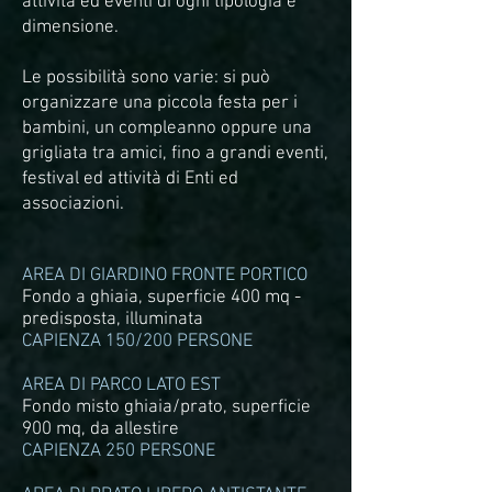
attività ed eventi di ogni tipologia e
dimensione.
Le possibilità sono varie: si può
organizzare una piccola festa per i
bambini, un compleanno oppure una
grigliata tra amici, fino a grandi eventi,
festival ed attività di Enti ed
associazioni.
AREA DI GIARDINO FRONTE PORTICO
Fondo a ghiaia, superficie 400 mq -
predisposta, illuminata
CAPIENZA 150/200 PERSONE
AREA DI PARCO LATO EST
Fondo misto ghiaia/prato, superficie
900 mq, da allestire
CAPIENZA 250 PERSONE