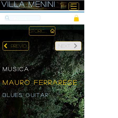
ViLLA MENINI
Storico
Previous
Next
Musica
MAURO FERRARESE
Blues guitar