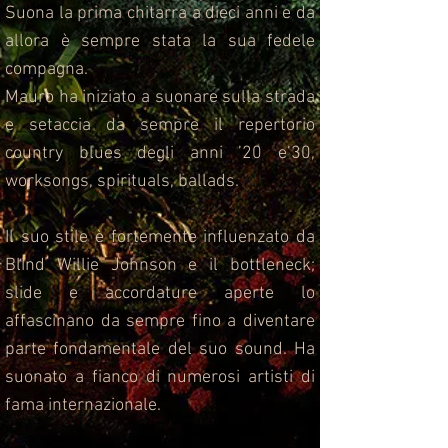
Suona la prima chitarra a dieci anni e da
allora è sempre stata la sua fedele
compagna.
Mauro ha iniziato a suonare sulla strada
e setaccia da sempre il repertorio
country blues degli anni ’20 e’30,
worksongs, spirituals, ballads.
Il suo stile è fortemente influenzato da
Blind Willie Johnson e il bottleneck;
slide e accordature aperte lo
affascinano da sempre fino a diventare
parte fondamentale del suo sound. Ha
suonato a fianco di numerosi artisti di
fama internazionale.