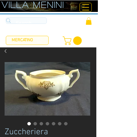
ViLLA MENINI
MERCATINO
Zuccheriera