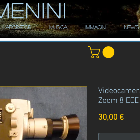
MENINI
LABORATORI
MUSICA
IMMAGINI
NEWS
Videocamer
Zoom 8 EEE
Prez
30,00 €