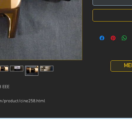
ME
8 EEE
m/product/cine258.html
Info
:
+39 329 3247961