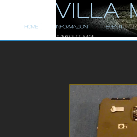
ViLLA 
HOME
INFORMAZIONI
EVENTI
Product Page
/