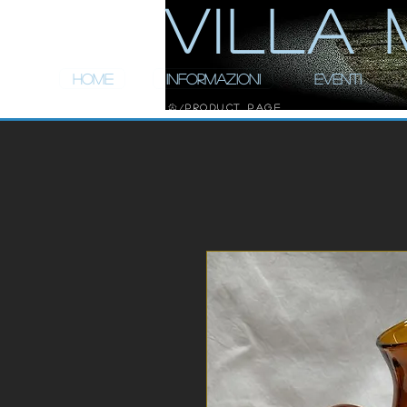
ViLLA 
HOME
INFORMAZIONI
EVENTI
Product Page
/