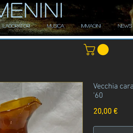
MENINI
LABORATORI
MUSICA
IMMAGINI
NEWS
Vecchia cara
'60
Prez
20,00 €