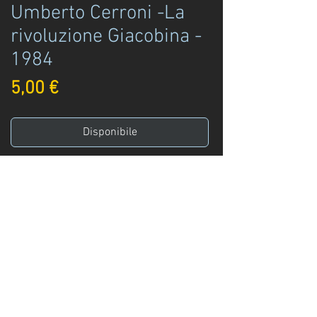
Umberto Cerroni -La
rivoluzione Giacobina -
1984
Prezzo
5,00 €
Disponibile
Acquista ora
Umberto Cerroni (a cura di)
Maximilien Robespeirre - La rivoluzione
Giacobina
Editori Riuniti ed.
Roma - 1984
Info
:
+39 329 3247961