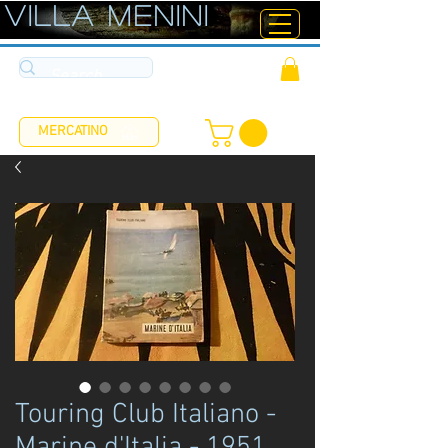
ViLLA MENINI
MERCATINO
Touring Club Italiano -