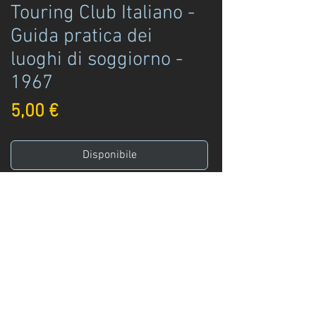
Touring Club Italiano -
Guida pratica dei
luoghi di soggiorno -
1967
Prezzo
5,00 €
Disponibile
Acquista ora
Touring Club Italiano
Guida pratica dei luoghi di soggiorno -
Villeggiatura delle Alpi e delle Prealpi 2
TCI ed.
Milano - 1967