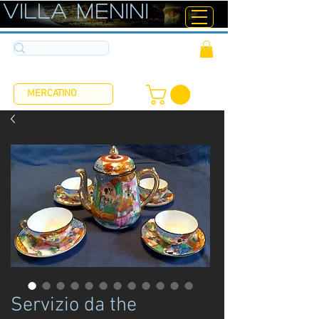
ViLLA MENINI
MERCATINO
Servizio da the