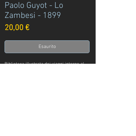
Paolo Guyot - Lo
Zambesi - 1899
Prezzo
20,00 €
Esaurito
Biblioteca illustrata dei viaggi intorno al
mondo
Paolo Guyot
N° 41 - Lo Zambesi
Sonzogno editore
Milano - 1899
Info
:
+39 329 3247961