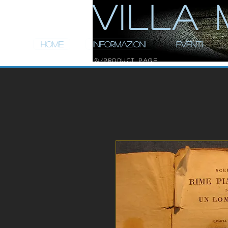
ViLLA 
HOME
INFORMAZIONI
EVENTI
Product Page
/