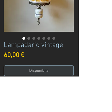
Lampadario vintage
Prezzo
60,00 €
Disponibile
Acquista ora
Lampadario in stile lampada a petrolio,
retrò, anni '60/70, vetro e ceramica, in
ottime condizioni; portalampada in