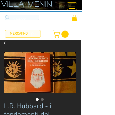
ViLLA MENINI
MERCATINO
L.R. Hubbard - i