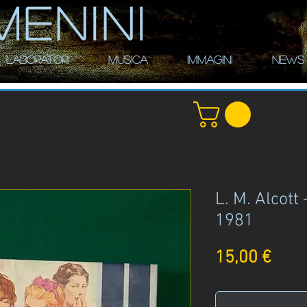
MENINI
LABORATORI
MUSICA
IMMAGINI
NEWS
L. M. Alcott
1981
Prez
15,00 €