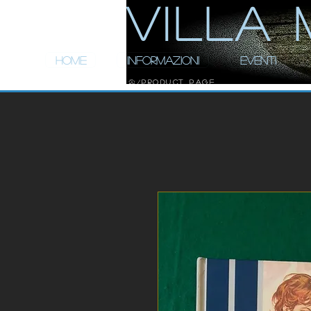
ViLLA 
HOME
INFORMAZIONI
EVENTI
Product Page
/