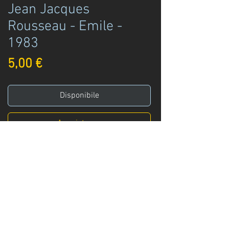
Jean Jacques
Rousseau - Emile -
1983
Prezzo
5,00 €
Disponibile
Acquista ora
Universale idee
Jean Louis Lecercle (a cura di)
Jean-Jacques Rousseau
Emile
Editori Riuniti ed.
Roma - 1983