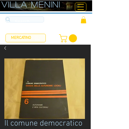
ViLLA MENINI
MERCATINO
Il comune democratico