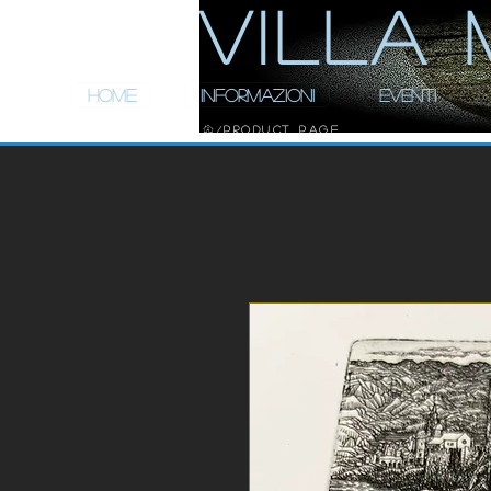
ViLLA 
HOME
INFORMAZIONI
EVENTI
Product Page
/