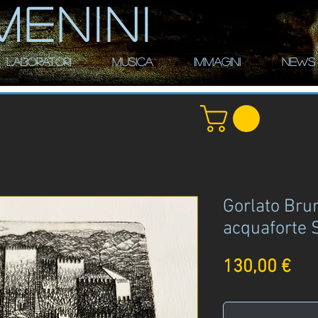
MENINI
LABORATORI
MUSICA
IMMAGINI
NEWS
Gorlato Bru
acquaforte S
Pre
130,00 €