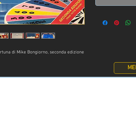
ortuna di Mike Bongiorno, seconda edizione
ME
Info
:
+39 329 3247961