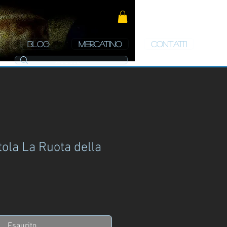
BLOG
MERCATINO
CONTATTI
tola La Ruota della
zo
Esaurito