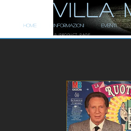
ViLLA 
HOME
INFORMAZIONI
EVENTI
Product Page
/