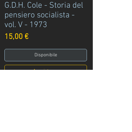
G.D.H. Cole - Storia del
pensiero socialista -
vol. V - 1973
Prezzo
15,00 €
Disponibile
Acquista ora
Universale Laterza
G.D.H. Cole
Storia del pensiero socialista 1931 - 1939
socialismo e fascismo - vol. V
Laterza ed.
Roma - 1973