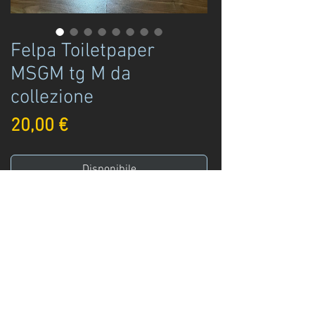
Felpa Toiletpaper
MSGM tg M da
collezione
Prezzo
20,00 €
Disponibile
Acquista ora
Felpa usata unisex in cotone color cipria
MSGM wears Toiletpaper, Cattelan, stampa
piegaciglia, taglia M, lunga 57cm larga 55
cm - da collezione