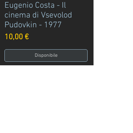
Eugenio Costa - Il
cinema di Vsevolod
Pudovkin - 1977
Prezzo
10,00 €
Disponibile
Acquista ora
Eugenio Costa (a cura di)
Il cinema di Vsevolod Pudovkin
Comune di Padova, Assessorato alla
cultura
Padova- 1977
Info
:
+39 329 3247961