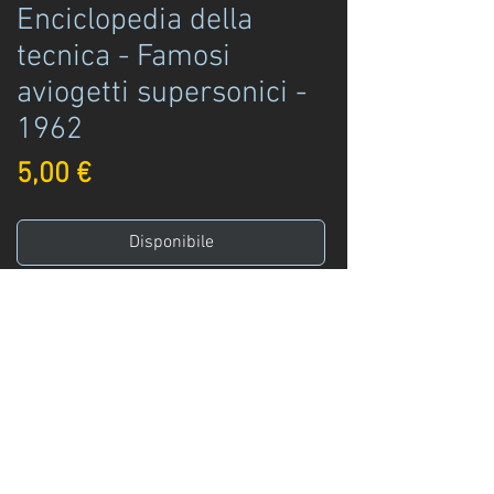
Enciclopedia della
tecnica - Famosi
aviogetti supersonici -
1962
Prezzo
5,00 €
Disponibile
Acquista ora
Supplemento all'Intrepido n. 43 del 25 - 10
- 1962
Enciclopedia della tecnica
Famosi aviogetti supersonici - Starfighter
Intrepido ed. - 1962