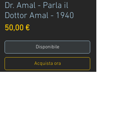
Dr. Amal - Parla il
Dottor Amal - 1940
Prezzo
50,00 €
Disponibile
Acquista ora
Dr. Amal
Parla il Dottor Amal
Olivini ed.
Milano - 1940
Ordini
Contattaci via mail su info@villamenini.it o
Info
:
+39 329 3247961