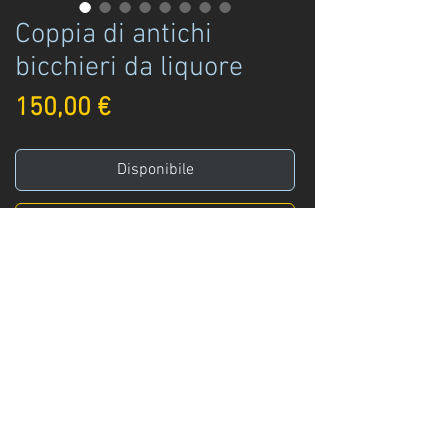
Coppia di antichi
bicchieri da liquore
Prezzo
150,00 €
Disponibile
Acquista ora
Coppia di bicchieri da liquore, in creistallo
massiccio, di probabile manifattura
francese, datati seconda metà '800.
Condizioni discrete/buone
Info
:
+39 329 3247961