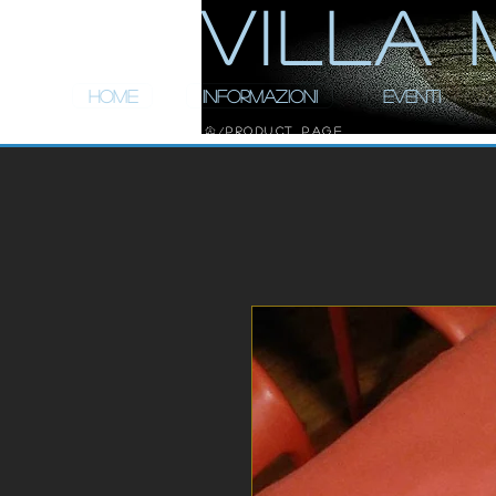
ViLLA 
HOME
INFORMAZIONI
EVENTI
Product Page
/