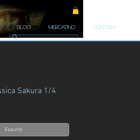
BLOG
MERCATINO
CONTATTI
assica Sakura 1/4
zo
Esaurito