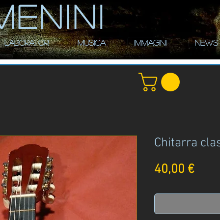
MENINI
LABORATORI
MUSICA
IMMAGINI
NEWS
Chitarra cl
Prez
40,00 €