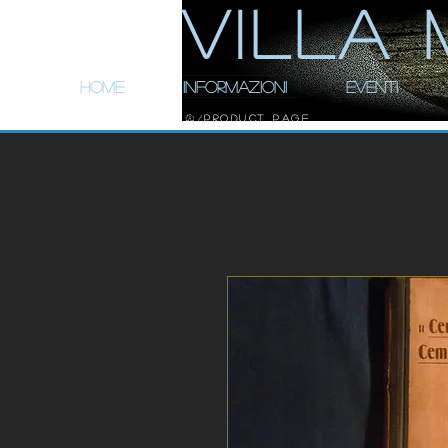
ViLLA 
HOME
INFORMAZIONI
EVENTI
Product Page
/