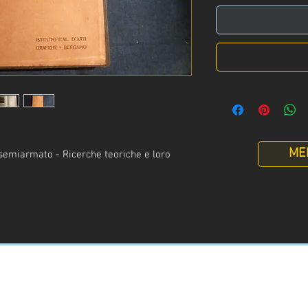
ME
semiarmato - Ricerche teoriche e loro
.
Info
:
+39 329 3247961