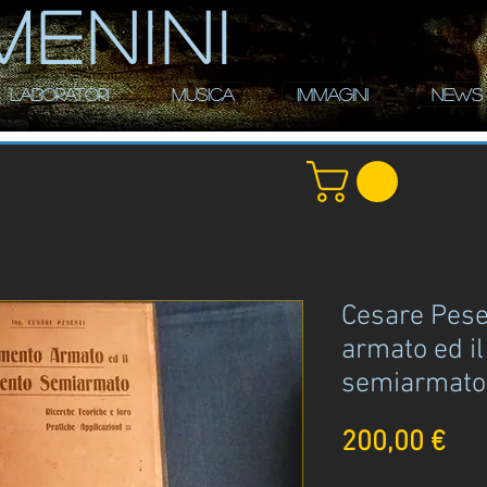
MENINI
LABORATORI
MUSICA
IMMAGINI
NEWS
Cesare Pesen
armato ed i
semiarmato
Pre
200,00 €