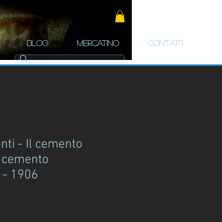
BLOG
MERCATINO
CONTATTI
ti - Il cemento
l cemento
 - 1906
zzo