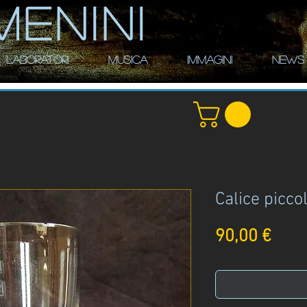
MENINI
LABORATORI
MUSICA
IMMAGINI
NEWS
Calice picco
Prez
90,00 €