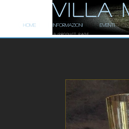
ViLLA 
HOME
INFORMAZIONI
EVENTI
Product Page
/