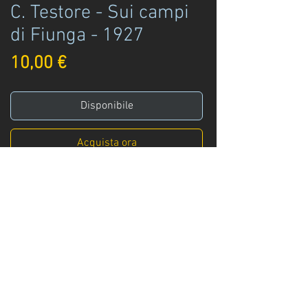
C. Testore - Sui campi
di Fiunga - 1927
Prezzo
10,00 €
Disponibile
Acquista ora
Celestina Testore S.J.
Sui campi di fiunga - Racconto giapponese
Le missioni della compagnia di Gesù ed. -
terza edizione
Venezia - 1927
Info
:
+39 329 3247961