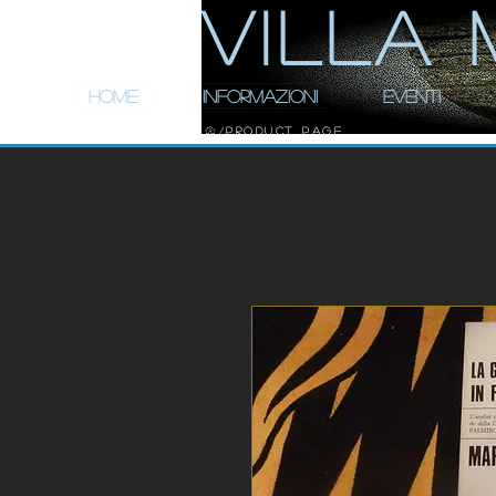
ViLLA 
HOME
INFORMAZIONI
EVENTI
Product Page
/