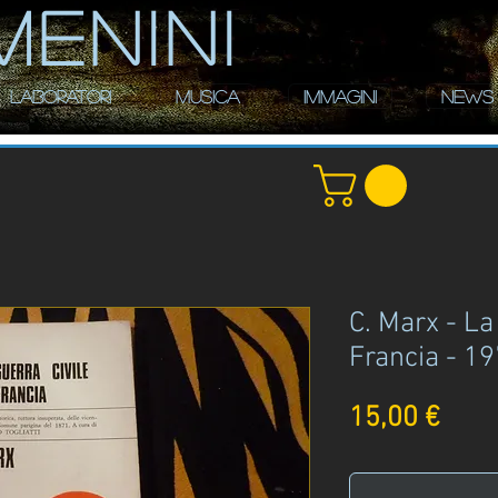
MENINI
LABORATORI
MUSICA
IMMAGINI
NEWS
C. Marx - La 
Francia - 1
Prez
15,00 €