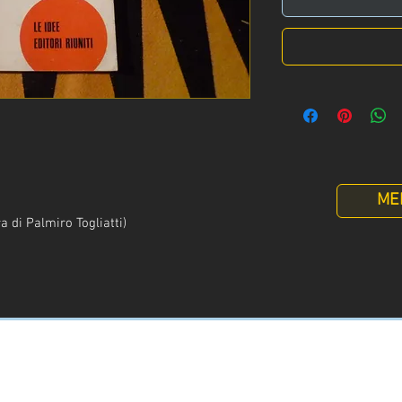
ME
a di Palmiro Togliatti)
Info
:
+39 329 3247961