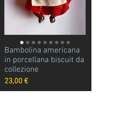
Bambolina americana
in porcellana biscuit da
collezione
Prezzo
23,00 €
Disponibile
Acquista ora