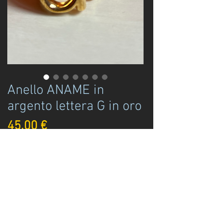
Anello ANAME in
argento lettera G in oro
Prezzo
45,00 €
Disponibile
Acquista ora
Anello ANAME in argento lettera oro,