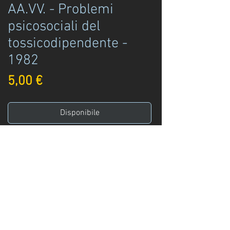
AA.VV. - Problemi
psicosociali del
tossicodipendente -
1982
Prezzo
5,00 €
Disponibile
Acquista ora
AA.VV.
Problemi psicosociali del
tossicodipendente
IQP ed.
Padova - 1982