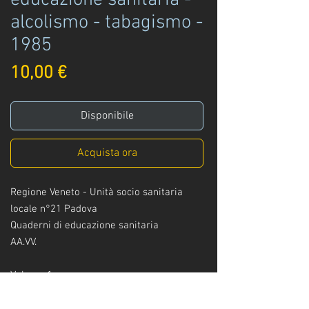
educazione sanitaria -
alcolismo - tabagismo -
1985
Prezzo
10,00 €
Disponibile
Acquista ora
Regione Veneto - Unità socio sanitaria
locale n°21 Padova
Quaderni di educazione sanitaria
AA.VV.
Volume 1
Tabagismo, educare per prevenire - La tua
salute ti appartiene