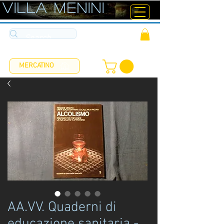
ViLLA MENINI
MERCATINO
AA.VV. Quaderni di