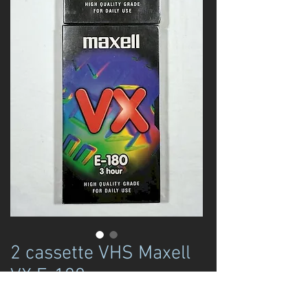
2 cassette VHS Maxell
VX E-180
Prezzo
10,00 €