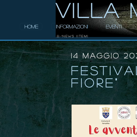
ViLLA 
HOME
INFORMAZIONI
EVENTI
NEWS (Item)
/
14 maggio 20
Festiva
fiore"