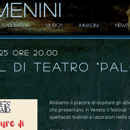
MENINI
LABORATORI
MUSICA
IMMAGINI
NEWS
25 ore 20.00
l di teatro "Pal
Abbiamo il piacere di ospitare gli alli
che presentano in Veneto il festival “P
spettacoli teatrali e laboratori nelle 