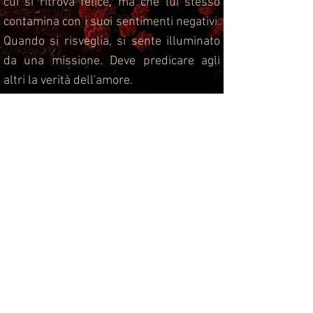
cui si ritrova felice, ma che lui stesso
contamina con i suoi sentimenti negativi.
Quando si risveglia, si sente illuminato
da una missione. Deve predicare agli
altri la verità dell'amore.
2005/2006