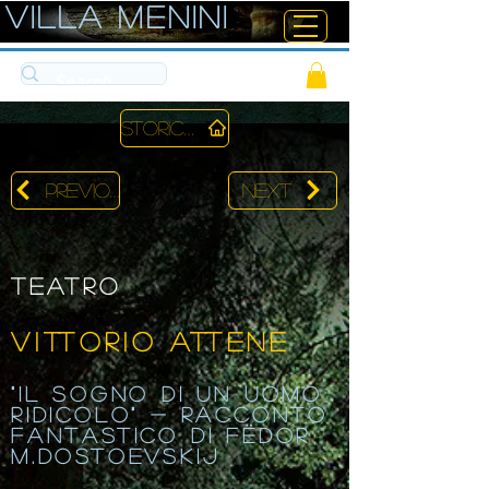
ViLLA MENINI
Storico
Previous
Next
Teatro
VITTORIO ATTENE
"Il sogno di un uomo
ridicolo" - racconto
fantastico di Fëdor
M.Dostoevskij