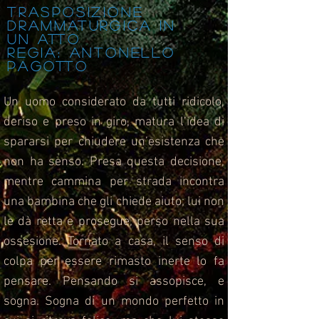
Trasposizione
drammaturgica in
un atto
Regia: Antonello
Pagotto
Un uomo considerato da tutti ridicolo,
deriso e preso in giro, matura l’idea di
spararsi per chiudere un’esistenza che
non ha senso. Presa questa decisione,
mentre cammina per strada incontra
una bambina che gli chiede aiuto; lui non
le dà retta e prosegue, perso nella sua
ossesione. Tornato a casa, il senso di
colpa per essere rimasto inerte lo fa
pensare. Pensando si assopisce, e
sogna. Sogna di un mondo perfetto in